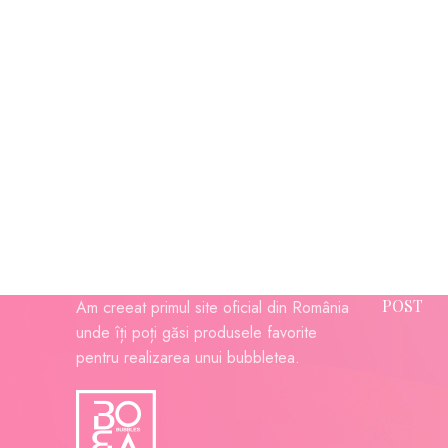
POST
Am creeat primul site oficial din România
unde îți poți găsi produsele favorite
pentru realizarea unui bubbletea.