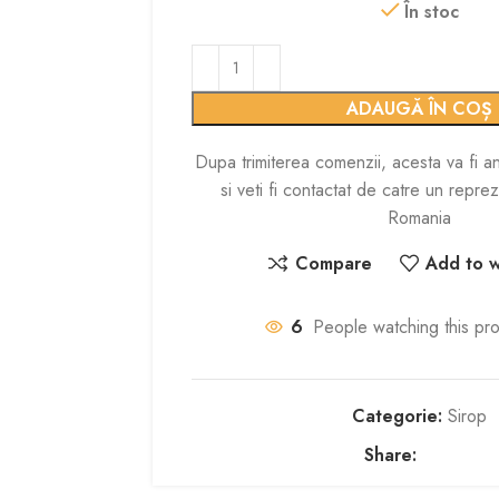
În stoc
ADAUGĂ ÎN COȘ
Dupa trimiterea comenzii, acesta va fi an
si veti fi contactat de catre un repr
Romania
Compare
Add to wi
6
People watching this pr
Categorie:
Sirop
Share: