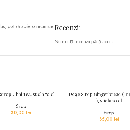
Recenzii
dus, pot să scrie o recenzie.
Nu există recenzii până acum.
SOLD
irop Chai Tea, sticla 70 cl
Doge Sirop Gingerbread ( Tu
OUT
), sticla 70 cl
Sirop
30,00
lei
Sirop
35,00
lei