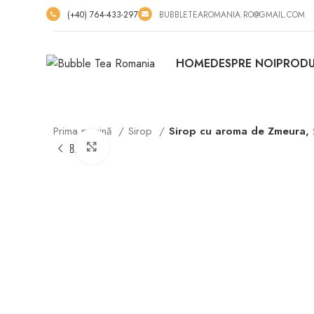
(+40) 764-433-297
BUBBLETEAROMANIA.RO@GMAIL.COM
HOME
DESPRE NOI
PRODU
Prima pagină
Sirop
Sirop cu aroma de Zmeura, 
Click to enlarge