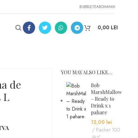
BUBBLETEAROMANIA
0,00
LEI
YOU MAY ALSO LIKE…
ma de
Bob
MarshMallow
 L
– Ready to
Drink x 1
pahare
12,00
lei
 TVA
Pachet 100
BUC