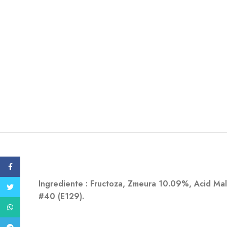
Facebook
Ingrediente : Fructoza, Zmeura 10.09%, Acid Ma
Twitter
#40 (E129).
WhatsApp