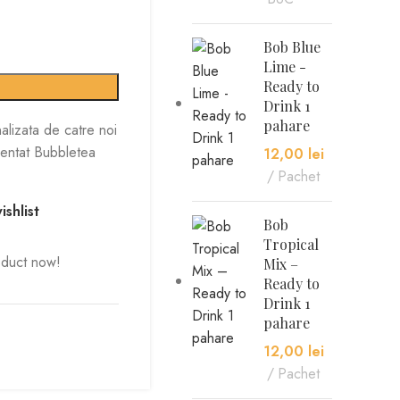
Bob Blue
Lime -
Ready to
Drink 1
pahare
alizata de catre noi
ezentat Bubbletea
12,00
lei
Pachet
shlist
Bob
Tropical
oduct now!
Mix –
Ready to
Drink 1
pahare
12,00
lei
Pachet