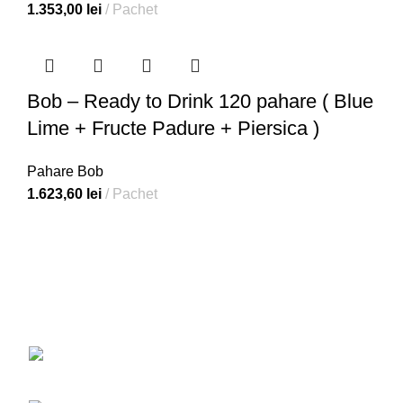
1.353,00
lei
Pachet
Bob – Ready to Drink 120 pahare ( Blue
Lime + Fructe Padure + Piersica )
Pahare Bob
1.623,60
lei
Pachet
Am creeat primul site oficial din România unde îți poți găsi
produsele favorite pentru realizarea unui bubbletea.
Str. Drumul Belșugului; Nr. 20-24, Sector 6,
București