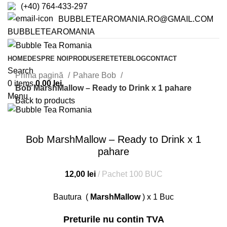
(+40) 764-433-297
BUBBLETEAROMANIA.RO@GMAIL.COM
BUBBLETEAROMANIA
HOME
DESPRE NOI
PRODUSE
RETETE
BLOG
CONTACT
Search
Prima pagină
Pahare Bob
0
items
0,00
lei
Bob MarshMallow – Ready to Drink x 1 pahare
Menu
Back to products
Click to enlarge
Bob MarshMallow – Ready to Drink x 1
pahare
12,00
lei
Pachet 100 BUC
Bautura (
MarshMallow
) x 1 Buc
Preturile nu contin TVA