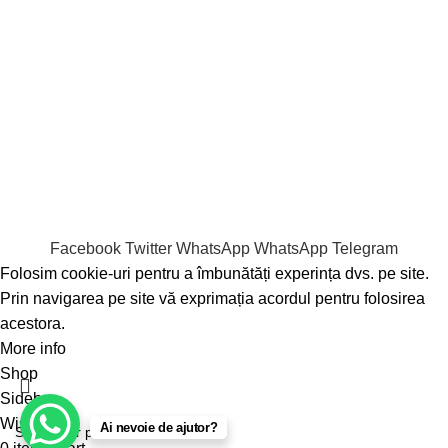
Milk tea
Piure de fructe
Sirop
Tea
Tapioca
Copyright © 2022 www.bubbletearomania.ro. Toate
drepturile rezervate.
Facebook
Twitter
WhatsApp
WhatsApp
Telegram
Folosim cookie-uri pentru a îmbunătăți experința dvs. pe site.
Prin navigarea pe site vă exprimația acordul pentru folosirea
acestora.
More info
Accept
Shop
Sidebar
Wishlist
Ai nevoie de ajutor?