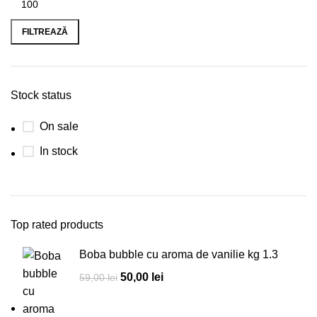
Preț
Preț
minim
maxim
FILTREAZĂ
Stock status
On sale
In stock
Top rated products
Boba bubble cu aroma de vanilie kg 1.3
Prețul
Prețul
50,00
lei
59,00
lei
inițial
curent
a
este: