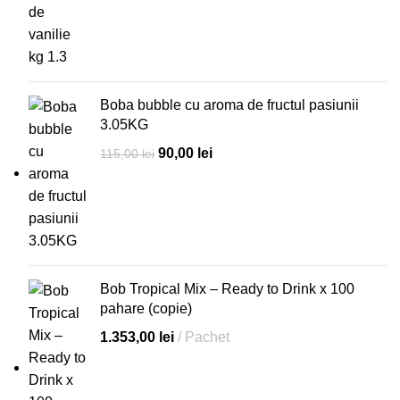
fost:
50,00 lei.
59,00 lei.
Boba bubble cu aroma de fructul pasiunii
3.05KG
Prețul
Prețul
90,00
lei
115,00
lei
inițial
curent
a
este:
fost:
90,00 lei.
115,00 lei.
Bob Tropical Mix – Ready to Drink x 100
pahare (copie)
1.353,00
lei
Pachet