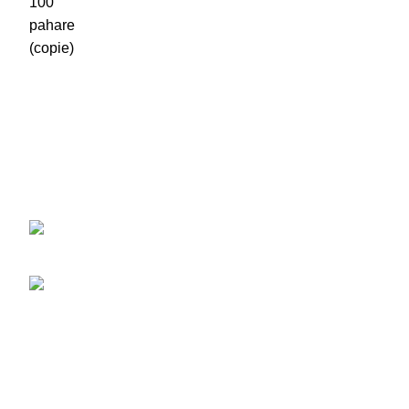
Am creeat primul site oficial din România unde îți poți găsi
produsele favorite pentru realizarea unui bubbletea.
Str. Drumul Belșugului; Nr. 20-24, Sector 6,
București
Phone: 0764.433.297
Post
POPPING BOBA VS. PERLELE DE
TAPIOCA