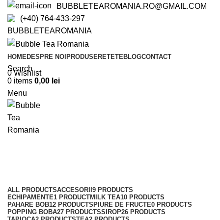
BUBBLETEAROMANIA.RO@GMAIL.COM
(+40) 764-433-297
BUBBLETEAROMANIA
HOME
DESPRE NOI
PRODUSE
RETETE
BLOG
CONTACT
Search
0
Wishlist
0
items
0,00
lei
Menu
Milk tea
Categories
ALL
PRODUCTS
ACCESORII
9 PRODUCTS
ECHIPAMENTE
1 PRODUCT
MILK TEA
10 PRODUCTS
PAHARE BOB
12 PRODUCTS
PIURE DE FRUCTE
0 PRODUCTS
POPPING BOBA
27 PRODUCTS
SIROP
26 PRODUCTS
TAPIOCA
2 PRODUCTS
TEA
2 PRODUCTS