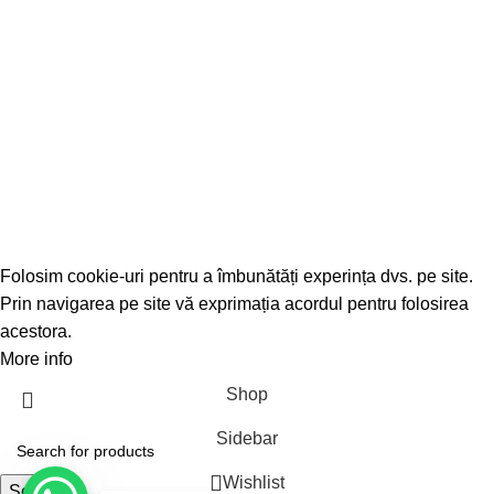
Milk tea
Piure de fructe
Sirop
Tea
Tapioca
Copyright © 2022 www.bubbletearomania.ro. Toate
drepturile rezervate.
Folosim cookie-uri pentru a îmbunătăți experința dvs. pe site.
Prin navigarea pe site vă exprimația acordul pentru folosirea
acestora.
More info
Accept
Shop
Sidebar
Wishlist
Search