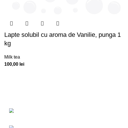
Lapte solubil cu aroma de Vanilie, punga 1
kg
Milk tea
100,00
lei
Am creeat primul site oficial din România unde îți poți găsi
produsele favorite pentru realizarea unui bubbletea.
Str. Drumul Belșugului; Nr. 20-24, Sector 6,
București