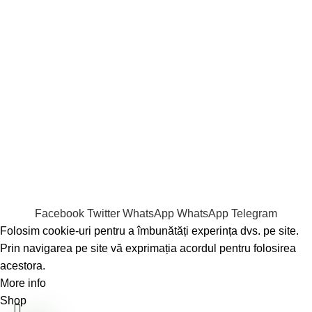
Accesorii
Popping Boba
Milk tea
Piure de fructe
Sirop
Tea
Tapioca
Copyright © 2022 www.bubbletearomania.ro. Toate
drepturile rezervate.
Facebook
Twitter
WhatsApp
WhatsApp
Telegram
Folosim cookie-uri pentru a îmbunătăți experința dvs. pe site.
Prin navigarea pe site vă exprimația acordul pentru folosirea
acestora.
More info
Accept
Shop