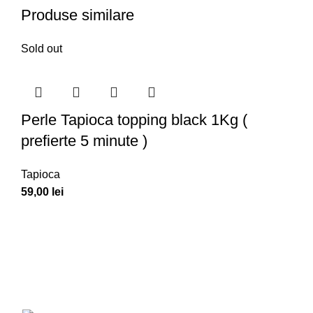
Produse similare
Sold out
Perle Tapioca topping black 1Kg (
prefierte 5 minute )
Tapioca
59,00
lei
Am creeat primul site oficial din România unde îți poți găsi
produsele favorite pentru realizarea unui bubbletea.