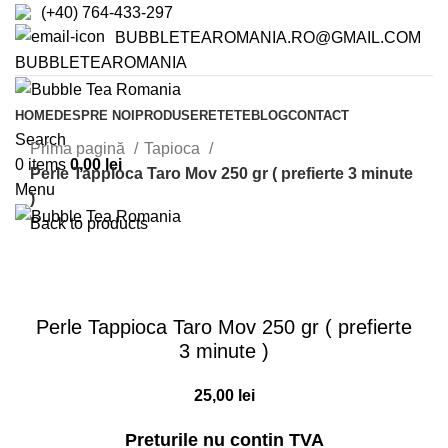
(+40) 764-433-297
BUBBLETEAROMANIA.RO@GMAIL.COM
BUBBLETEAROMANIA
HOME
DESPRE NOI
PRODUSE
RETETE
BLOG
CONTACT
Search
Prima pagină
Tapioca
0
items
0,00
lei
Perle Tappioca Taro Mov 250 gr ( prefierte 3 minute
Menu
)
Back to products
Sold out
Click to enlarge
Perle Tappioca Taro Mov 250 gr ( prefierte
3 minute )
25,00
lei
Preturile nu contin TVA