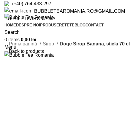
(+40) 764-433-297
BUBBLETEAROMANIA.RO@GMAIL.COM
BUBBLETEAROMANIA
HOME
DESPRE NOI
PRODUSE
RETETE
BLOG
CONTACT
Search
0
items
0,00
lei
Prima pagină
Sirop
Doge Sirop Banana, sticla 70 cl
Menu
Back to products
Click to enlarge