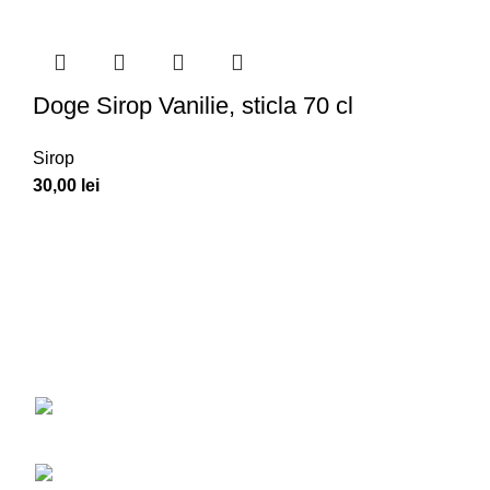
Doge Sirop Vanilie, sticla 70 cl
Sirop
30,00
lei
Post
Am creeat primul site oficial din România
unde îți poți găsi produsele favorite pentru
realizarea unui bubbletea.
Str. Drumul Belșugului; Nr.
20-24, Sector 6, București
Phone: 0764.433.297