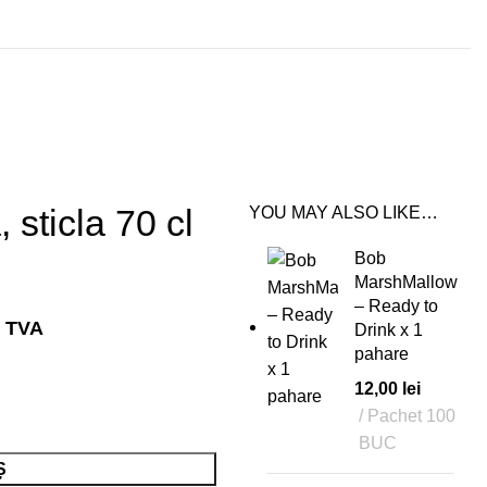
sticla 70 cl
YOU MAY ALSO LIKE…
Bob
MarshMallow
– Ready to
n TVA
Drink x 1
pahare
12,00
lei
Pachet 100
BUC
Ș