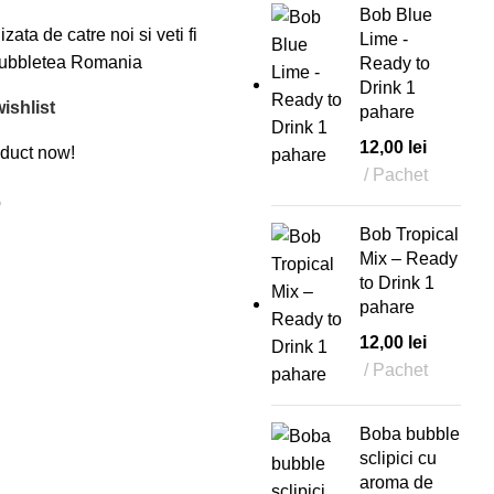
Bob Blue
ata de catre noi si veti fi
Lime -
 Bubbletea Romania
Ready to
Drink 1
ishlist
pahare
12,00
lei
oduct now!
Pachet
p
Bob Tropical
Mix – Ready
to Drink 1
pahare
12,00
lei
Pachet
Boba bubble
sclipici cu
aroma de