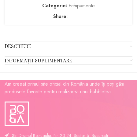
Categorie:
Echipamente
Share:
DESCRIERE
INFORMAȚII SUPLIMENTARE
Am creeat primul site oficial din România unde îți poți găsi
produsele favorite pentru realizarea unui bubbletea.
Str. Drumul Belșugului; Nr. 20-24, Sector 6, București