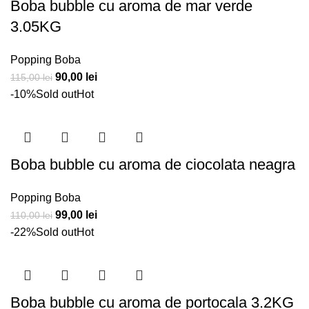
Boba bubble cu aroma de mar verde
3.05KG
Popping Boba
Prețul
Prețul
90,00
lei
115,00
lei
inițial
curent
-10%
Sold out
Hot
a
este:
fost:
90,00 lei.
115,00 lei.
Boba bubble cu aroma de ciocolata neagra
Popping Boba
Prețul
Prețul
99,00
lei
110,00
lei
inițial
curent
-22%
Sold out
Hot
a
este:
fost:
99,00 lei.
110,00 lei.
Boba bubble cu aroma de portocala 3.2KG