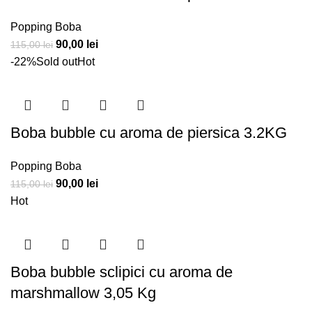
Popping Boba
Prețul
Prețul
90,00
lei
115,00
lei
inițial
curent
-22%
Sold out
Hot
a
este:
fost:
90,00 lei.
115,00 lei.
Boba bubble cu aroma de piersica 3.2KG
Popping Boba
Prețul
Prețul
90,00
lei
115,00
lei
inițial
curent
Hot
a
este:
fost:
90,00 lei.
115,00 lei.
Boba bubble sclipici cu aroma de
marshmallow 3,05 Kg