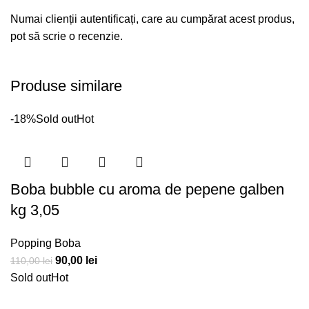
Numai clienții autentificați, care au cumpărat acest produs,
pot să scrie o recenzie.
Produse similare
-18%
Sold out
Hot
Boba bubble cu aroma de pepene galben
kg 3,05
Popping Boba
Prețul
Prețul
90,00
lei
110,00
lei
inițial
curent
Sold out
Hot
a
este: