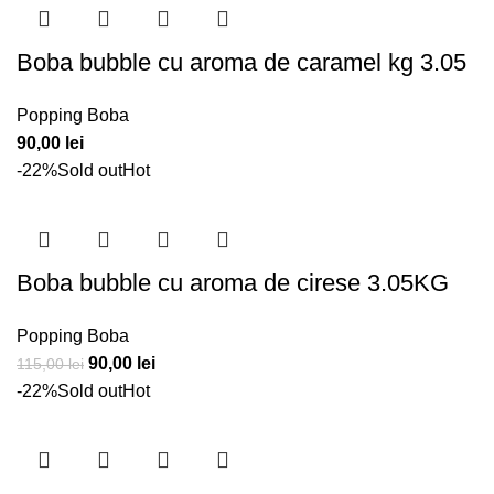
fost:
90,00 lei.
110,00 lei.
Boba bubble cu aroma de caramel kg 3.05
Popping Boba
90,00
lei
-22%
Sold out
Hot
Boba bubble cu aroma de cirese 3.05KG
Popping Boba
Prețul
Prețul
90,00
lei
115,00
lei
inițial
curent
-22%
Sold out
Hot
a
este:
fost:
90,00 lei.
115,00 lei.