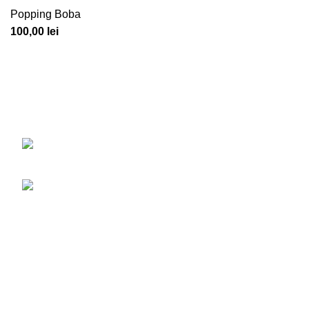
Popping Boba
100,00
lei
Am creeat primul site oficial din România unde îți poți găsi
produsele favorite pentru realizarea unui bubbletea.
Str. Drumul Belșugului; Nr. 20-24, Sector 6,
București
Phone: 0764.433.297
Post
POPPING BOBA VS. PERLELE DE
TAPIOCA
6 februarie 2023
No Comments